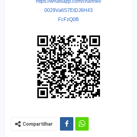
https://whatsapp.com/channel/
0029Va6S7EtDJ6H43
FcFzQ0B
Compartilhar