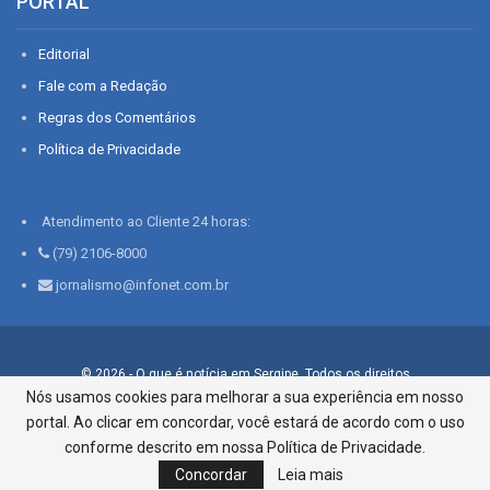
PORTAL
Editorial
Fale com a Redação
Regras dos Comentários
Política de Privacidade
Atendimento ao Cliente 24 horas:
(79) 2106-8000
jornalismo@infonet.com.br
© 2026 - O que é notícia em Sergipe. Todos os direitos
reservados.
Nós usamos cookies para melhorar a sua experiência em nosso
portal. Ao clicar em concordar, você estará de acordo com o uso
Infonet - Rua Monsenhor Silveira 276, Bairro São José |
Aracaju-SE, CEP 49015-030, Fone: 79.2106.8000 - CI Centro de
conforme descrito em nossa Política de Privacidade.
Informações LTDA
Concordar
Leia mais