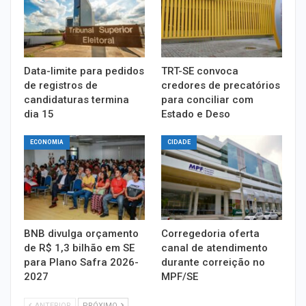
Data-limite para pedidos
TRT-SE convoca
de registros de
credores de precatórios
candidaturas termina
para conciliar com
dia 15
Estado e Deso
ECONOMIA
CIDADE
BNB divulga orçamento
Corregedoria oferta
de R$ 1,3 bilhão em SE
canal de atendimento
para Plano Safra 2026-
durante correição no
2027
MPF/SE
ANTERIOR
PRÓXIMO