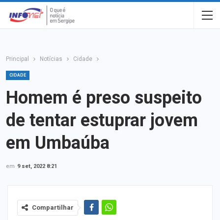
Principal
Notícias
Cidade
CIDADE
Homem é preso suspeito
de tentar estuprar jovem
em Umbaúba
em
9 set, 2022 8:21
Compartilhar