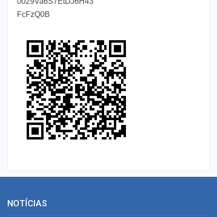
0029Va6S7EtDJ6H43
FcFzQ0B
NOTÍCIAS