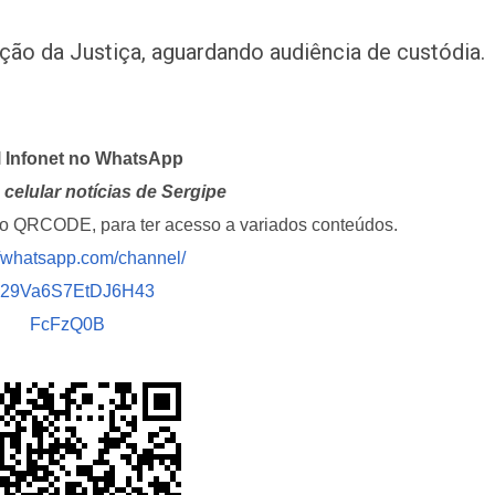
o da Justiça, aguardando audiência de custódia.
l Infonet no WhatsApp
celular notícias de Sergipe
i o QRCODE, para ter acesso a variados conteúdos.
//whatsapp.com/channel/
029Va6S7EtDJ6H43
FcFzQ0B