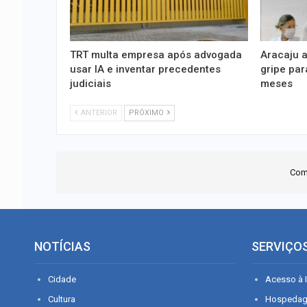
TRT multa empresa após advogada
Aracaju 
usar IA e inventar precedentes
gripe par
judiciais
meses
ANTERIOR
PRÓXIMO
Com
NOTÍCIAS
SERVIÇO
Cidade
Acesso à I
Cultura
Hospeda