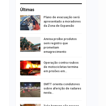
Últimas
rca de 104
Plano de evacuação será
oas
apresentado a moradores
rar…
da Zona de Expansão
por
Anvisa proíbe produtos
co de
sem registro que
to
prometiam
emagrecimento
minosa é
Operação contra roubos
roubos de
de motocicletas termina
pe
em prisões em…
u
SMTT orienta condutores
de com
sobre aferição de radares
is até…
nesta…
stam por
Três homens são presos