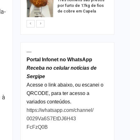
queiam
por furto de 17kg de fios
rro
da-
de cobre em Capela
----
Portal Infonet no WhatsApp
Receba no celular notícias de
Sergipe
Acesse o link abaixo, ou escanei o
QRCODE, para ter acesso a
 à
variados conteúdos.
https://whatsapp.com/channel/
0029Va6S7EtDJ6H43
FcFzQ0B