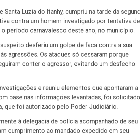
melhorias e blo
rodovia em Soco
de Santa Luzia do Itanhy, cumpriu na tarde da segun
ntiva contra um homem investigado por tentativa de
 o período carnavalesco deste ano, no município.
 suspeito desferiu um golpe de faca contra a sua
e às agressões. Os ataques só cessaram porque
seguiram conter o agressor, evitando um desfecho
s investigações e reuniu elementos que apontaram a
om base nas informações levantadas, foi solicitado
, que foi autorizado pelo Poder Judiciário.
ente à delegacia de polícia acompanhado de seu
eram cumprimento ao mandado expedido em seu