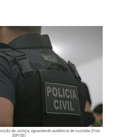
Dia dos Pais: ce
milhões de pess
pretendem comp
Homem é preso 
suspeita de tráfi
drogas em Lagar
Organização cri
investigada por 
cargas em Sergi
Descubra Aracaj
movimenta cida
atrações cultura
ição da Justiça, aguardando audiência de custódia (Foto:
Moradores prote
SSP/SE)