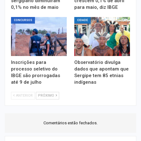
sergipano diminuíram
crescem 0,1% de abril
0,1% no mês de maio
para maio, diz IBGE
CONCURSOS
CIDADE
Inscrições para
Observatório divulga
processo seletivo do
dados que apontam que
IBGE são prorrogadas
Sergipe tem 85 etnias
até 9 de julho
indígenas
ANTERIOR
PRÓXIMO
Comentários estão fechados.