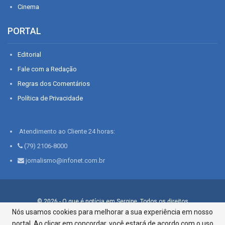
Cinema
PORTAL
Editorial
Fale com a Redação
Regras dos Comentários
Política de Privacidade
Atendimento ao Cliente 24 horas:
(79) 2106-8000
jornalismo@infonet.com.br
© 2026 - O que é notícia em Sergipe. Todos os direitos
reservados.
Nós usamos cookies para melhorar a sua experiência em nosso
portal. Ao clicar em concordar, você estará de acordo com o uso
Infonet - Rua Monsenhor Silveira 276, Bairro São José |