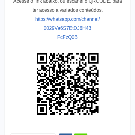
Acesse o link abaixo, ou escanei o QRCODE, para
ter acesso a variados conteúdos.
https://whatsapp.com/channel/
0029Va6S7EtDJ6H43
FcFzQ0B