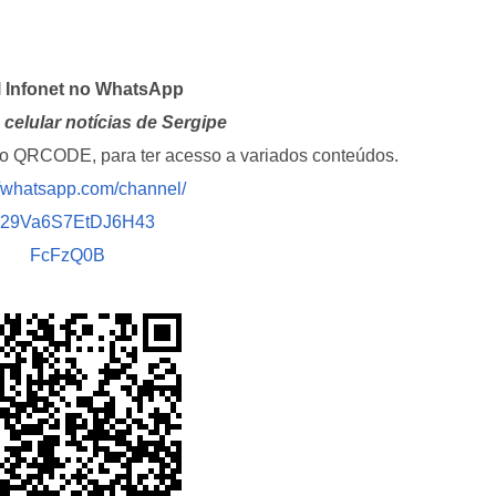
l Infonet no WhatsApp
celular notícias de Sergipe
i o QRCODE, para ter acesso a variados conteúdos.
//whatsapp.com/channel/
029Va6S7EtDJ6H43
FcFzQ0B