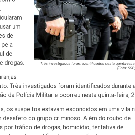
milhões de pess
,
pretendem comp
ticularam
Homem é preso 
ausar um
suspeita de tráfi
es de
drogas em Lagar
 pela
ul de
Organização cri
investigada por 
de drogas.
cargas em Sergi
Três investigados foram identificados nesta quinta-feira 
(Foto: SSP
aranjas
Descubra Aracaj
ruto. Três investigados foram identificados durante 
movimenta cida
atrações cultura
 da Polícia Militar e ocorreu nesta quinta-feira, 2
Moradores prote
s, os suspeitos estavam escondidos em uma vila n
melhorias e blo
um desafeto do grupo criminoso. Além do roubo de
rodovia em Soco
s por tráfico de drogas, homicídio, tentativa de