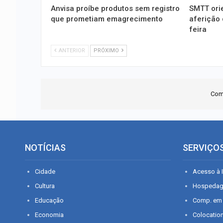
Anvisa proíbe produtos sem registro
SMTT ori
que prometiam emagrecimento
aferição 
feira
ANTERIOR
PRÓXIMO
Com
NOTÍCIAS
SERVIÇO
Cidade
Acesso à I
Cultura
Hospeda
Educação
Comp. em
Economia
Colocatio