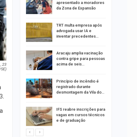
oas
apresentado a moradores
rar…
da Zona de Expansão
por
TRT multa empresa após
co de
advogada usar IA e
to
inventar precedentes…
minosa é
Aracaju amplia vacinação
roubos de
contra gripe para pessoas
pe
acima de seis…
, 23
/SE)
u
Princípio de incêndio é
a
de com
registrado durante
is até…
desmontagem da Vila do…
3.
stam por
IFS reabre inscrições para
a
queiam
vagas em cursos técnicos
rro
e de graduação