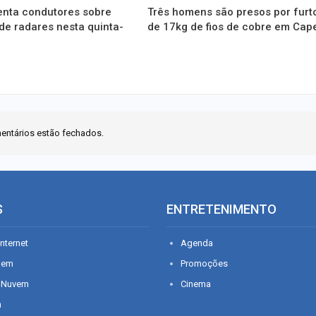
enta condutores sobre
Três homens são presos por furt
de radares nesta quinta-
de 17kg de fios de cobre em Cap
entários estão fechados.
S
ENTRETENIMENTO
nternet
Agenda
gem
Promoções
 Nuvem
Cinema
n