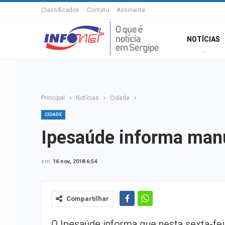
Classificados
Contato
Assinante
NOTÍCIAS
Principal
Notícias
Cidade
CIDADE
Ipesaúde informa manu
em
16 nov, 2018 6:54
Compartilhar
O Ipesaúde informa que nesta sexta-fei