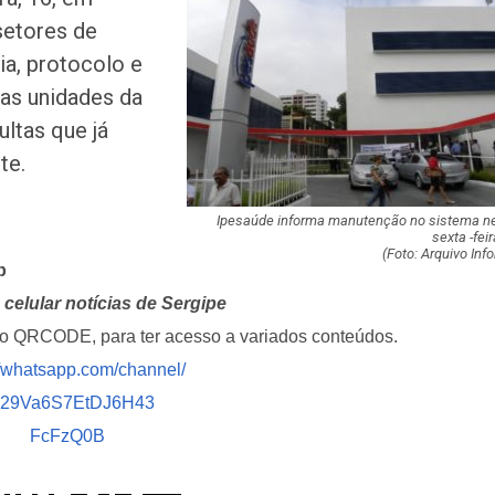
de chuva leve du
setores de
fim de semana
ia, protocolo e
Adasfa e Shoppi
as unidades da
promovem ação
ultas que já
adoção animal n
te.
Homem é preso
investigado por 
Ipesaúde informa manutenção no sistema n
vulnerável em Se
sexta -fei
(Foto: Arquivo Info
p
Fim de semana d
celular notícias de Sergipe
tem programaçã
especial no Sho
i o QRCODE, para ter acesso a variados conteúdos.
Prêmio
//whatsapp.com/channel/
029Va6S7EtDJ6H43
Caso Flávia Barro
primeira audiênc
FcFzQ0B
acontece nesta 