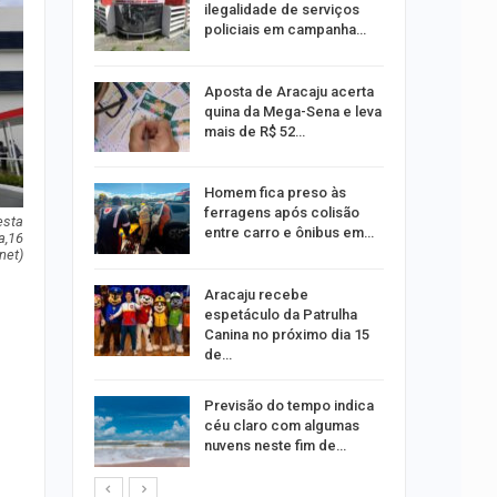
rante o
ilegalidade de serviços
policiais em campanha…
ng Jardins
Aposta de Aracaju acerta
 de
quina da Mega-Sena e leva
este…
mais de R$ 52…
Homem fica preso às
estupro de
ferragens após colisão
esta
rgipe
entre carro e ônibus em…
ra,16
net)
os pais
Aracaju recebe
o
espetáculo da Patrulha
pping
Canina no próximo dia 15
de…
s:
Previsão do tempo indica
ia
céu claro com algumas
sexta em…
nuvens neste fim de…