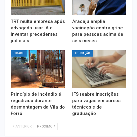
TRT multa empresa após
Aracaju amplia
advogada usar IA e
vacinação contra gripe
inventar precedentes
para pessoas acima de
judiciais
seis meses
CIDADE
EDUCAÇÃO
Princípio de incêndio é
IFS reabre inscrições
registrado durante
para vagas em cursos
desmontagem da Vila do
técnicos e de
Forró
graduação
ANTERIOR
PRÓXIMO