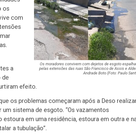
de Pai e Filho
o os
vive com
A Fabulosa Maqu
xtensões
Tempo
emar
as.
Homem Aranha: 
Dia
Os moradores convivem com dejetos de esgoto espalh
tes a
pelas extensões das ruas São Francisco de Assis e Ald
Andrade Boto
(Foto: Paulo Sant
 de
Mulher é agredid
rtiram efeito.
companheiro é p
violência domést
 que os problemas começaram após a Deso realiza
Sergipe terá pos
lar um sistema de esgoto. “Os vazamentos
de chuva leve du
 estoura em uma residência, estoura em outra e n
fim de semana
alar a tubulação”.