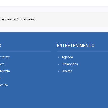
entários estão fechados.
S
ENTRETENIMENTO
nternet
Agenda
gem
Promoções
 Nuvem
Cinema
n
écnico