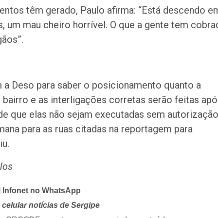
ntos têm gerado, Paulo afirma: “Está descendo e
as, um mau cheiro horrível. O que a gente tem cobr
gãos”.
 a Deso para saber o posicionamento quanto a
airro e as interligações corretas serão feitas apó
 é de que elas não sejam executadas sem autorização
mana para as ruas citadas na reportagem para
iu.
elos
l Infonet no WhatsApp
celular notícias de Sergipe