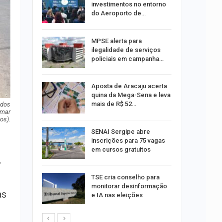
investimentos no entorno
do Aeroporto de…
ina do
MPSE alerta para
ilegalidade de serviços
policiais em campanha…
Um Novo
Aposta de Aracaju acerta
quina da Mega-Sena e leva
mais de R$ 52…
ados
emar
os).
a e
SENAI Sergipe abre
reso por
inscrições para 75 vagas
ica
em cursos gratuitos
r
sibilidade
TSE cria conselho para
rante o
monitorar desinformação
as
e IA nas eleições