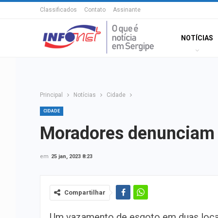
Classificados
Contato
Assinante
NOTÍCIAS
Principal
Notícias
Cidade
CIDADE
Moradores denunciam 
em
25 jan, 2023 8:23
Compartilhar
Um vazamento de esgoto em duas loca