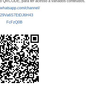
i o QRCODE, para ter acesso a variados conteúdos.
//whatsapp.com/channel/
029Va6S7EtDJ6H43
FcFzQ0B