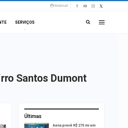
Webmail
NTE
SERVIÇOS
irro Santos Dumont
Últimas
 Viagem
Aena prevê R$ 275 mi em