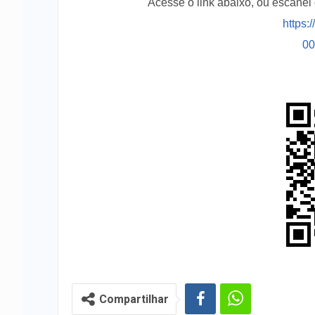
Acesse o link abaixo, ou escane
https:
0
Compartilhar