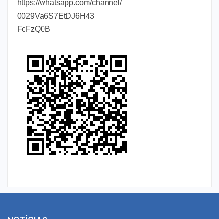
https://whatsapp.com/channel/
0029Va6S7EtDJ6H43
FcFzQ0B