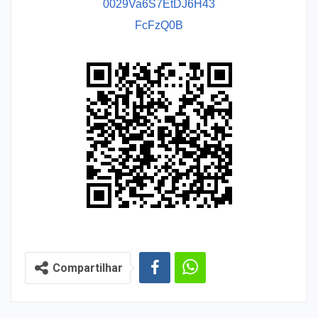
0029Va6S7EtDJ6H43
FcFzQ0B
Compartilhar