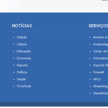
NOTÍCIAS
SERVIÇO
Cidade
Acesso à I
Cultura
Hospeda
Educação
Comp. em
Economia
Colocatio
Esporte
Suporte T
Política
Firewall
Saúde
VPLS
TV Infonet
Streaming
Classifica