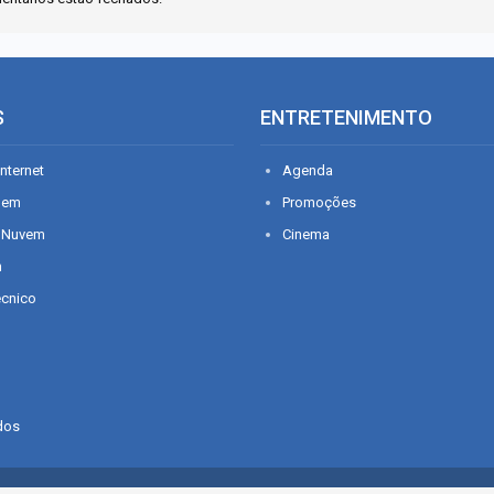
S
ENTRETENIMENTO
nternet
Agenda
gem
Promoções
 Nuvem
Cinema
n
écnico
dos