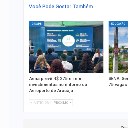
Você Pode Gostar Também
CIDADE
EDUCAÇÃO
Aena prevê R$ 275 mi em
SENAI Ser
investimentos no entorno do
75 vagas 
Aeroporto de Aracaju
ANTERIOR
PRÓXIMO
Com