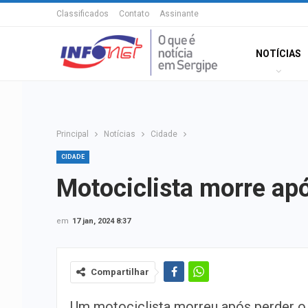
Classificados
Contato
Assinante
NOTÍCIAS
Principal
Notícias
Cidade
CIDADE
Motociclista morre apó
em
17 jan, 2024 8:37
Compartilhar
Um motociclista morreu após perder o