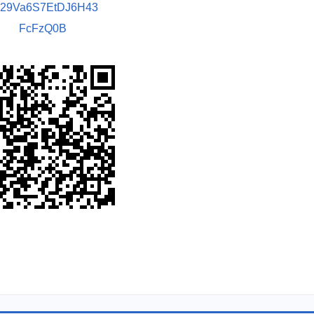
029Va6S7EtDJ6H43
FcFzQ0B