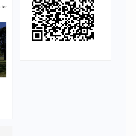
utor
r