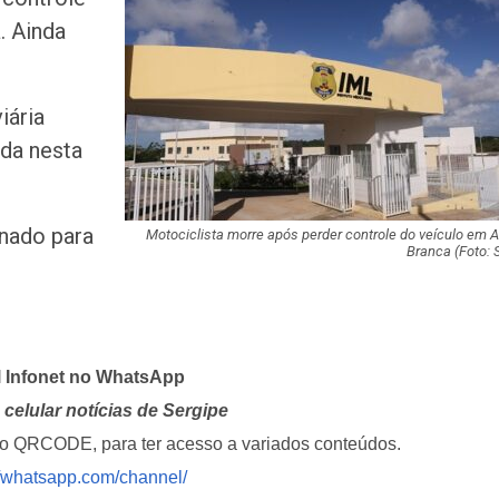
de chuva leve du
. Ainda
fim de semana
Adasfa e Shoppi
promovem ação
iária
adoção animal n
ada nesta
Homem é preso
investigado por 
onado para
vulnerável em Se
Motociclista morre após perder controle do veículo em A
Branca (Foto: 
Fim de semana d
tem programaçã
especial no Sho
Prêmio
l Infonet no WhatsApp
Caso Flávia Barro
celular notícias de Sergipe
primeira audiênc
i o QRCODE, para ter acesso a variados conteúdos.
acontece nesta 
//whatsapp.com/channel/