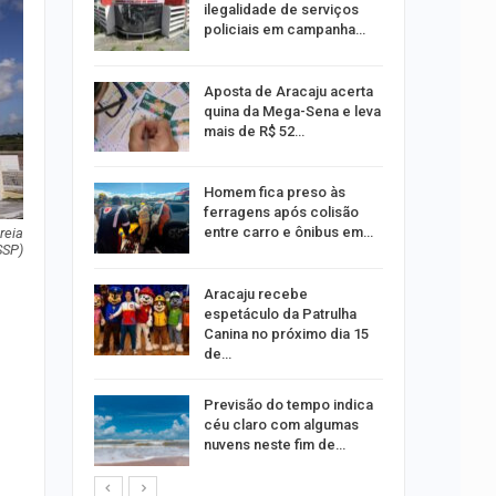
rante o
ilegalidade de serviços
policiais em campanha…
ng Jardins
Aposta de Aracaju acerta
 de
quina da Mega-Sena e leva
este…
mais de R$ 52…
Homem fica preso às
estupro de
ferragens após colisão
rgipe
entre carro e ônibus em…
reia
SSP)
os pais
Aracaju recebe
o
espetáculo da Patrulha
pping
Canina no próximo dia 15
de…
s:
Previsão do tempo indica
ia
céu claro com algumas
sexta em…
nuvens neste fim de…