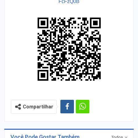
FcFzQ0B
Compartilhar
Você Pode Gostar Também
Todos