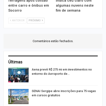
ferragens após colisão
indica céu claro com
entre carro e ônibus em
algumas nuvens neste
Socorro
fim de semana
ANTERIOR
PRÓXIMO
Comentários estão fechados.
Últimas
Aena prevê R$ 275 mi em investimentos no
entorno do Aeroporto de…
SENAI Sergipe abre inscrições para 75 vagas
em cursos gratuitos