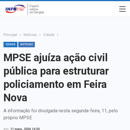
Principal
Notícias
Cidade
CIDADE
NOTÍCIAS
MPSE ajuíza ação civil
pública para estruturar
policiamento em Feira
Nova
A informação foi divulgada nesta segunda-feira, 11, pelo
próprio MPSE
em
11 maio, 2026 14:30