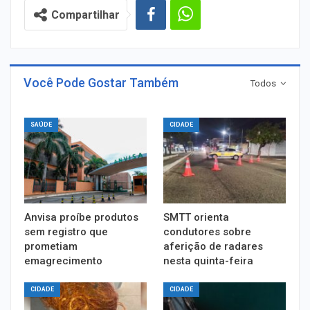
Compartilhar
Você Pode Gostar Também
Todos
SAÚDE
CIDADE
Anvisa proíbe produtos
SMTT orienta
sem registro que
condutores sobre
prometiam
aferição de radares
emagrecimento
nesta quinta-feira
CIDADE
CIDADE