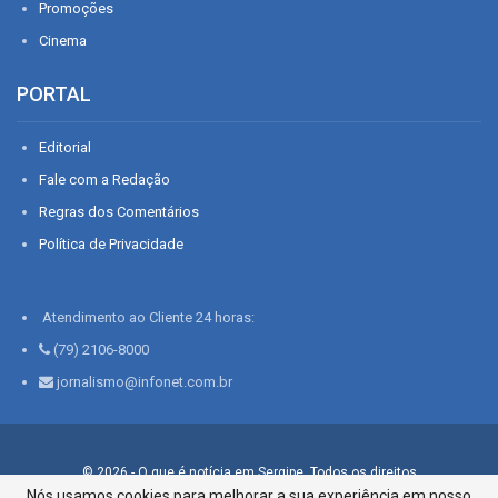
Promoções
Cinema
PORTAL
Editorial
Fale com a Redação
Regras dos Comentários
Política de Privacidade
Atendimento ao Cliente 24 horas:
(79) 2106-8000
jornalismo@infonet.com.br
© 2026 - O que é notícia em Sergipe. Todos os direitos
reservados.
Nós usamos cookies para melhorar a sua experiência em nosso