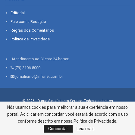
Editorial
Fale com a Redação
Regras dos Comentários
Política de Privacidade
Atendimento ao Cliente 24 horas:
(79) 2106-8000
jornalismo@infonet.com.br
© 2026 - O que é notícia em Sergipe. Todos os direitos
reservados.
Nós usamos cookies para melhorar a sua experiência em nosso
portal. Ao clicar em concordar, você estará de acordo com o uso
Infonet - Rua Monsenhor Silveira 276, Bairro São José |
Aracaju-SE, CEP 49015-030, Fone: 79.2106.8000 - CI Centro de
conforme descrito em nossa Política de Privacidade.
Informações LTDA
Concordar
Leia mais