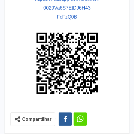
0029Va6S7EtDJ6H43
FcFzQ0B
Compartilhar