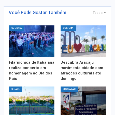
Você Pode Gostar Também
Todos
CULTURA
CULTURA
Filarmônica de Itabaiana
Descubra Aracaju
realiza concerto em
movimenta cidade com
homenagem ao Dia dos
atrações culturais até
Pais
domingo
CIDADE
EDUCAÇÃO