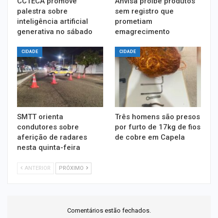
CCTECA promove
Anvisa proíbe produtos
palestra sobre
sem registro que
inteligência artificial
prometiam
generativa no sábado
emagrecimento
CIDADE
CIDADE
SMTT orienta
Três homens são presos
condutores sobre
por furto de 17kg de fios
aferição de radares
de cobre em Capela
nesta quinta-feira
ANTERIOR
PRÓXIMO
Comentários estão fechados.