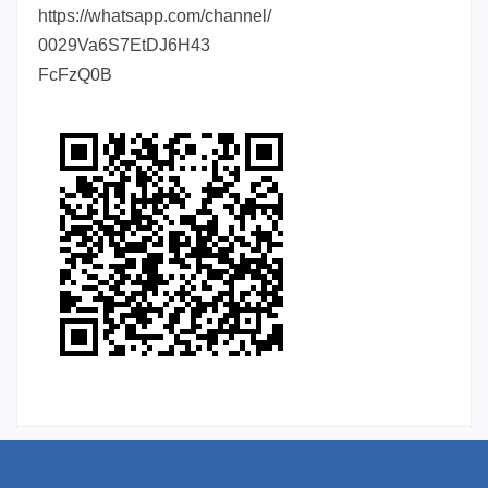
https://whatsapp.com/channel/
0029Va6S7EtDJ6H43
FcFzQ0B