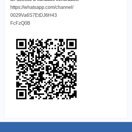
https://whatsapp.com/channel/
0029Va6S7EtDJ6H43
FcFzQ0B