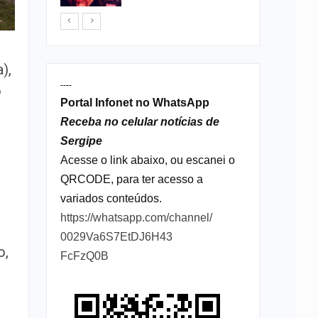
),
----
o
Portal Infonet no WhatsApp
Receba no celular notícias de
Sergipe
Acesse o link abaixo, ou escanei o
QRCODE, para ter acesso a
variados conteúdos.
https://whatsapp.com/channel/
0029Va6S7EtDJ6H43
o,
FcFzQ0B