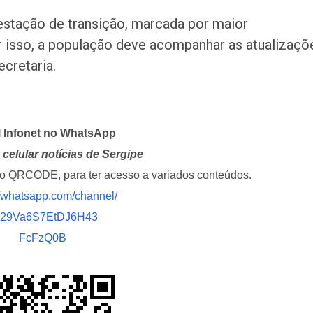
stação de transição, marcada por maior
r isso, a população deve acompanhar as atualizaçõ
ecretaria.
l Infonet no WhatsApp
celular notícias de Sergipe
i o QRCODE, para ter acesso a variados conteúdos.
//whatsapp.com/channel/
029Va6S7EtDJ6H43
FcFzQ0B