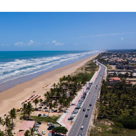
Sergipe terá pos
de chuva leve du
fim de semana
Adasfa e Shoppi
promovem ação
adoção animal n
Homem é preso
investigado por 
vulnerável em Se
Fim de semana d
tem programaçã
especial no Sho
Prêmio
Caso Flávia Barro
primeira audiênc
acontece nesta 