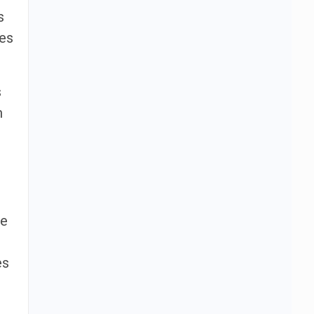
s
ses
s
m
de
es