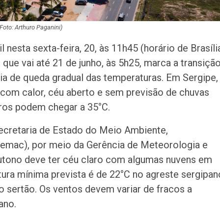
(Foto: Arthuro Paganini)
nesta sexta-feira, 20, às 11h45 (horário de Brasília
que vai até 21 de junho, às 5h25, marca a transiçã
ia de queda gradual das temperaturas. Em Sergipe,
om calor, céu aberto e sem previsão de chuvas
ros podem chegar a 35°C.
cretaria de Estado do Meio Ambiente,
Semac), por meio da Gerência de Meteorologia e
outono deve ter céu claro com algumas nuvens em
ura mínima prevista é de 22°C no agreste sergipan
 sertão. Os ventos devem variar de fracos a
ano.