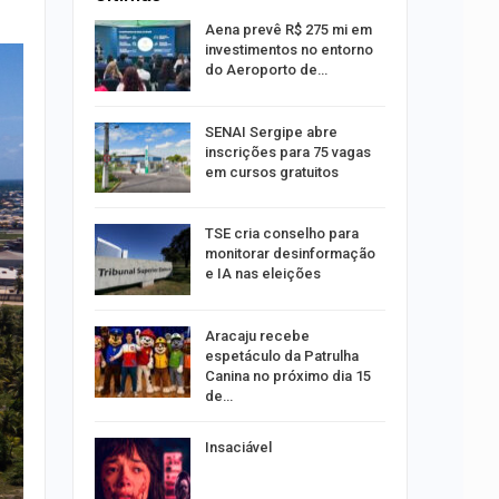
sibilidade
Aena prevê R$ 275 mi em
rante o
investimentos no entorno
do Aeroporto de…
ng Jardins
SENAI Sergipe abre
 de
inscrições para 75 vagas
este…
em cursos gratuitos
TSE cria conselho para
estupro de
monitorar desinformação
rgipe
e IA nas eleições
os pais
Aracaju recebe
o
espetáculo da Patrulha
pping
Canina no próximo dia 15
de…
s:
Insaciável
ia
sexta em…