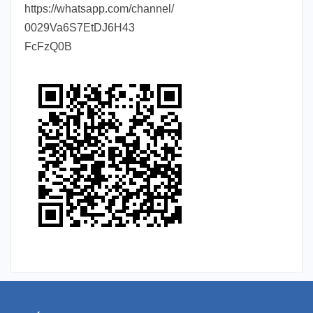
https://whatsapp.com/channel/
0029Va6S7EtDJ6H43
FcFzQ0B