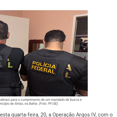
Champagne: Uma
de Pai e Filho
A Fabulosa Maqu
Tempo
Homem Aranha: 
Dia
Mulher é agredid
companheiro é p
violência domést
 federais para o cumprimento de um mandado de busca e
Sergipe terá pos
cípio de Antas, na Bahia. (Foto: PF/SE)
de chuva leve du
fim de semana
esta quarta-feira, 20, a Operação Argos IV, com o