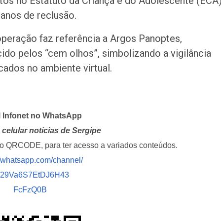
istos no Estatuto da Criança e do Adolescente (ECA)
anos de reclusão.
operação faz referência a Argos Panoptes,
do pelos “cem olhos”, simbolizando a vigilância
ados no ambiente virtual.
l Infonet no WhatsApp
celular notícias de Sergipe
i o QRCODE, para ter acesso a variados conteúdos.
//whatsapp.com/channel/
029Va6S7EtDJ6H43
FcFzQ0B