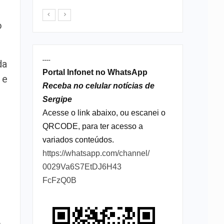
o
----
da
Portal Infonet no WhatsApp
 e
Receba no celular notícias de
Sergipe
Acesse o link abaixo, ou escanei o
QRCODE, para ter acesso a
variados conteúdos.
https://whatsapp.com/channel/
0029Va6S7EtDJ6H43
FcFzQ0B