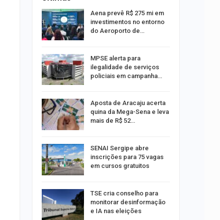
 Viagem
Aena prevê R$ 275 mi em
investimentos no entorno
do Aeroporto de…
ina do
MPSE alerta para
ilegalidade de serviços
policiais em campanha…
Um Novo
Aposta de Aracaju acerta
quina da Mega-Sena e leva
mais de R$ 52…
a e
SENAI Sergipe abre
reso por
inscrições para 75 vagas
ica
em cursos gratuitos
sibilidade
TSE cria conselho para
rante o
monitorar desinformação
e IA nas eleições