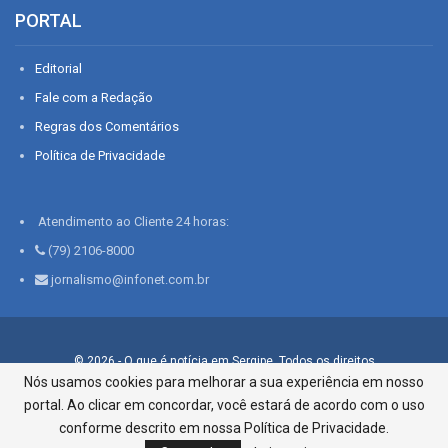
PORTAL
Editorial
Fale com a Redação
Regras dos Comentários
Política de Privacidade
Atendimento ao Cliente 24 horas:
(79) 2106-8000
jornalismo@infonet.com.br
© 2026 - O que é notícia em Sergipe. Todos os direitos
reservados.
Nós usamos cookies para melhorar a sua experiência em nosso
portal. Ao clicar em concordar, você estará de acordo com o uso
Infonet - Rua Monsenhor Silveira 276, Bairro São José |
Aracaju-SE, CEP 49015-030, Fone: 79.2106.8000 - CI Centro de
conforme descrito em nossa Política de Privacidade.
Informações LTDA