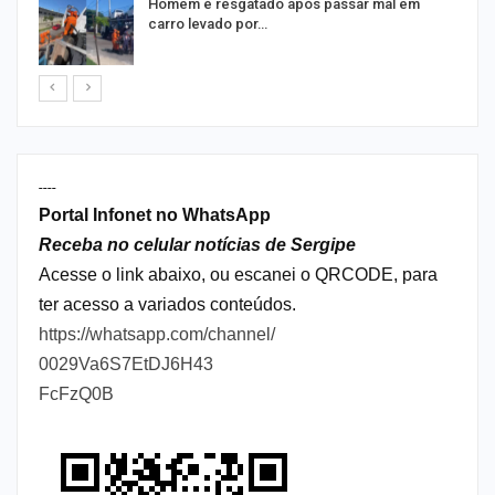
na
Homem é resgatado após passar mal em
carro levado por…
----
Portal Infonet no WhatsApp
Receba no celular notícias de Sergipe
Acesse o link abaixo, ou escanei o QRCODE, para
ter acesso a variados conteúdos.
https://whatsapp.com/channel/
0029Va6S7EtDJ6H43
FcFzQ0B