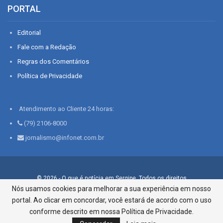
PORTAL
Editorial
Fale com a Redação
Regras dos Comentários
Política de Privacidade
Atendimento ao Cliente 24 horas:
(79) 2106-8000
jornalismo@infonet.com.br
© 2026 - O que é notícia em Sergipe. Todos os direitos
reservados.
Nós usamos cookies para melhorar a sua experiência em nosso
portal. Ao clicar em concordar, você estará de acordo com o uso
Infonet - Rua Monsenhor Silveira 276, Bairro São José |
Aracaju-SE, CEP 49015-030, Fone: 79.2106.8000 - CI Centro de
conforme descrito em nossa Política de Privacidade.
Informações LTDA