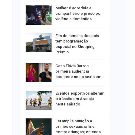
itura
Mulher é agredida e
 convoca
companheiro é preso por
nos
violência doméstica
ção será
Fim de semana dos pais
moradores
tem programação
nsão
especial no Shopping
Prêmio
odutos
Caso Flávia Barros:
e
primeira audiência
acontece nesta sexta em…
sa após
Eventos esportivos alteram
A e
o trânsito em Aracaju
entes…
neste sábado
acinação
Lei amplia punição a
a pessoas
crimes sexuais online
contra crianças; entenda