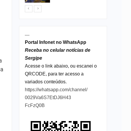
----
Portal Infonet no WhatsApp
Receba no celular notícias de
Sergipe
a
Acesse o link abaixo, ou escanei o
ma
QRCODE, para ter acesso a
variados conteúdos.
https://whatsapp.com/channel/
0029Va6S7EtDJ6H43
FcFzQ0B