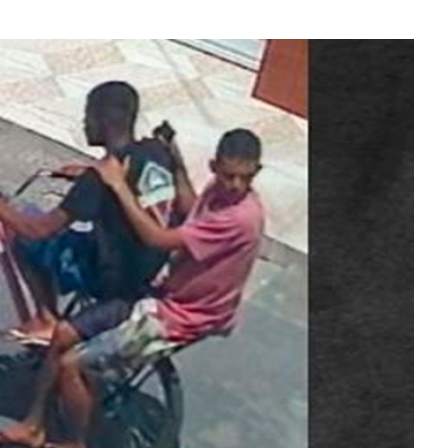
FASC 2026: prefe
anuncia datas e
artistas sergipa
Plano de evacua
apresentado a 
da Zona de Expa
Anvisa proíbe pr
sem registro qu
prometiam
emagrecimento
TRT multa empre
advogada usar I
inventar preced
Aracaju amplia v
contra gripe par
acima de seis…