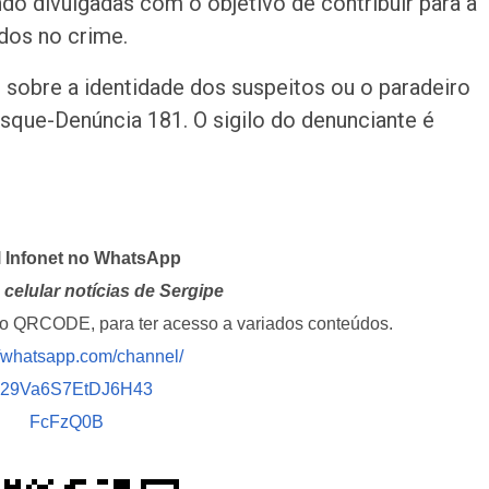
o divulgadas com o objetivo de contribuir para a
idos no crime.
s sobre a identidade dos suspeitos ou o paradeiro
sque-Denúncia 181. O sigilo do denunciante é
l Infonet no WhatsApp
celular notícias de Sergipe
i o QRCODE, para ter acesso a variados conteúdos.
//whatsapp.com/channel/
029Va6S7EtDJ6H43
FcFzQ0B