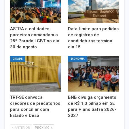
ASTRA e entidades
Data-limite para pedidos
parceiras comandam a
de registros de
25ª Parada LGBT no dia
candidaturas termina
30 de agosto
dia 15
CIDADE
ECONOMIA
TRT-SE convoca
BNB divulga orçamento
credores de precatórios
de R$ 1,3 bilhão em SE
para conciliar com
para Plano Safra 2026-
Estado e Deso
2027
ANTERIOR
PRÓXIMO