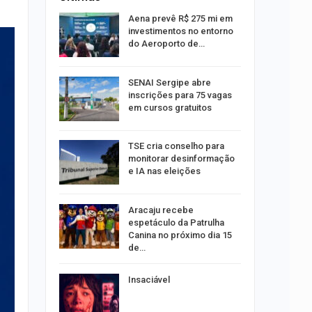
sibilidade
Aena prevê R$ 275 mi em
rante o
investimentos no entorno
do Aeroporto de…
ng Jardins
SENAI Sergipe abre
 de
inscrições para 75 vagas
este…
em cursos gratuitos
TSE cria conselho para
estupro de
monitorar desinformação
rgipe
e IA nas eleições
os pais
Aracaju recebe
o
espetáculo da Patrulha
pping
Canina no próximo dia 15
de…
s:
Insaciável
ia
sexta em…