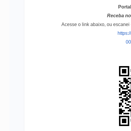
Porta
Receba no 
Acesse o link abaixo, ou escane
https:
0