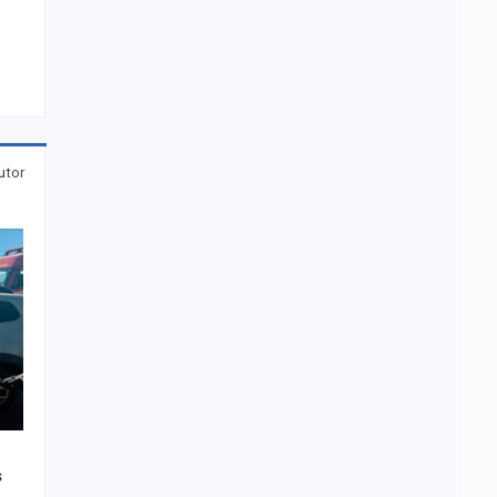
utor
s