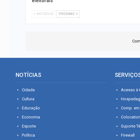
eleitorais
ANTERIOR
PRÓXIMO
Com
NOTÍCIAS
SERVIÇO
Cidade
Acesso à I
Cultura
Hospeda
Educação
Comp. em
Economia
Colocatio
Esporte
Suporte T
Política
Firewall