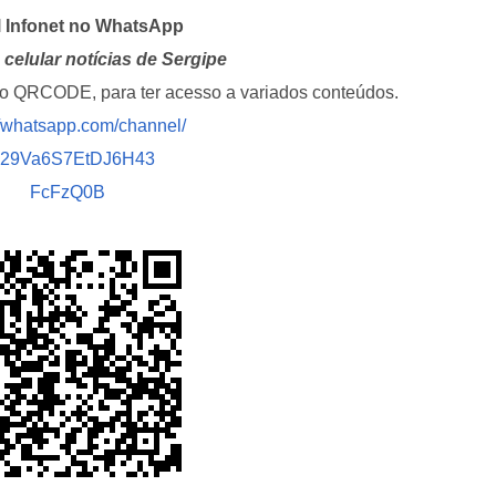
l Infonet no WhatsApp
celular notícias de Sergipe
i o QRCODE, para ter acesso a variados conteúdos.
//whatsapp.com/channel/
029Va6S7EtDJ6H43
FcFzQ0B