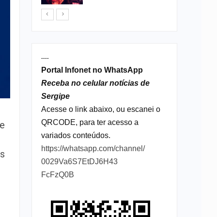
----
Portal Infonet no WhatsApp
Receba no celular notícias de
Sergipe
Acesse o link abaixo, ou escanei o
QRCODE, para ter acesso a
 e
variados conteúdos.
https://whatsapp.com/channel/
es
0029Va6S7EtDJ6H43
FcFzQ0B