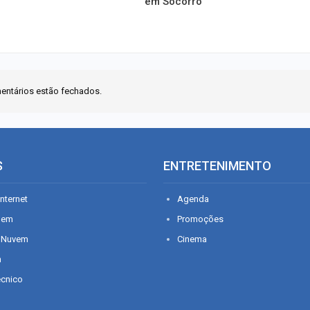
em Socorro
entários estão fechados.
S
ENTRETENIMENTO
nternet
Agenda
gem
Promoções
 Nuvem
Cinema
n
écnico