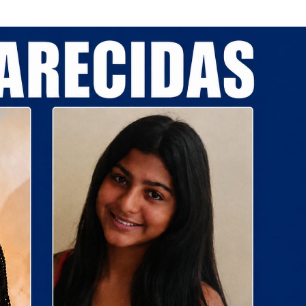
Sergipe terá pos
de chuva leve du
fim de semana
Adasfa e Shoppi
promovem ação
adoção animal n
Homem é preso
investigado por 
vulnerável em Se
Fim de semana d
tem programaçã
especial no Sho
Prêmio
Caso Flávia Barro
primeira audiênc
acontece nesta 