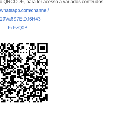
i o QRCODE, para ter acesso a variados conteúdos.
//whatsapp.com/channel/
029Va6S7EtDJ6H43
FcFzQ0B