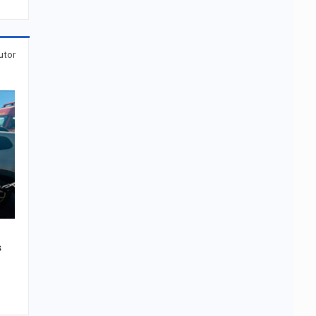
utor
s