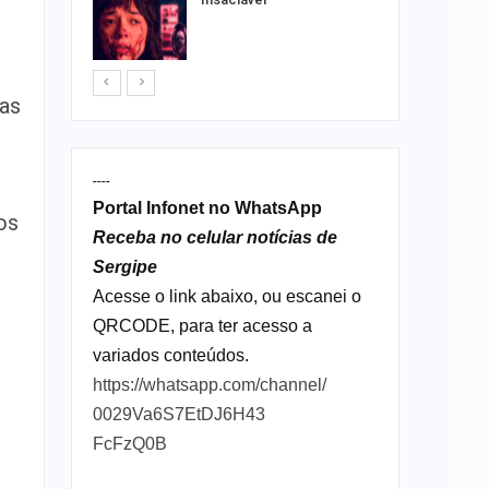
ia
sexta em…
nas
----
Portal Infonet no WhatsApp
os
Receba no celular notícias de
Sergipe
Acesse o link abaixo, ou escanei o
QRCODE, para ter acesso a
variados conteúdos.
https://whatsapp.com/channel/
0029Va6S7EtDJ6H43
FcFzQ0B