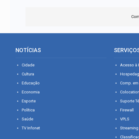
Com
NOTÍCIAS
SERVIÇO
Cidade
Acesso à I
Cultura
Hospeda
Educação
Comp. em
Economia
Colocatio
Esporte
Suporte T
Política
Firewall
Saúde
VPLS
TV Infonet
Streaming
Classifica