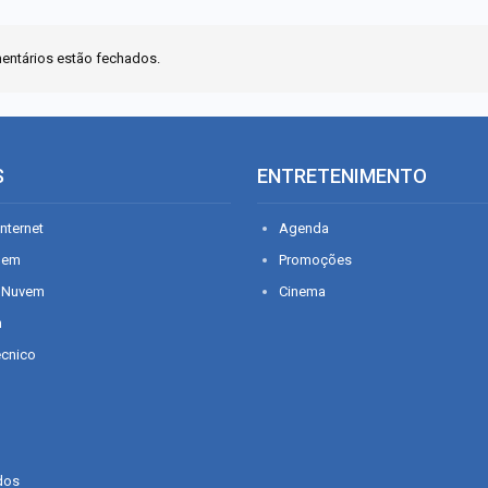
entários estão fechados.
S
ENTRETENIMENTO
nternet
Agenda
gem
Promoções
 Nuvem
Cinema
n
écnico
dos