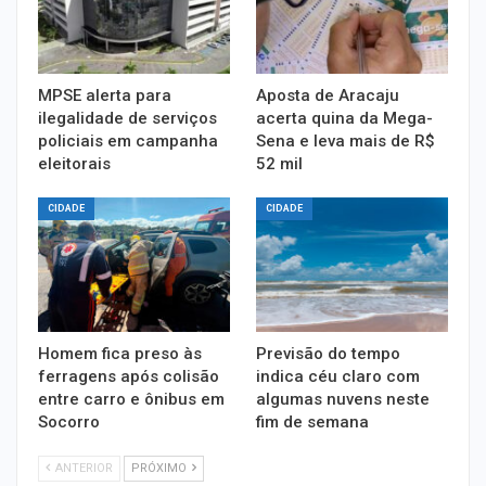
MPSE alerta para
Aposta de Aracaju
ilegalidade de serviços
acerta quina da Mega-
policiais em campanha
Sena e leva mais de R$
eleitorais
52 mil
CIDADE
CIDADE
Homem fica preso às
Previsão do tempo
ferragens após colisão
indica céu claro com
entre carro e ônibus em
algumas nuvens neste
Socorro
fim de semana
ANTERIOR
PRÓXIMO