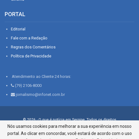
PORTAL
Editorial
Fale com a Redação
Regras dos Comentários
Política de Privacidade
Atendimento ao Cliente 24 horas:
(79) 2106-8000
jornalismo@infonet.com.br
© 2026 - O que é notícia em Sergipe. Todos os direitos
reservados.
Nós usamos cookies para melhorar a sua experiência em nosso
portal. Ao clicar em concordar, você estará de acordo com o uso
Infonet - Rua Monsenhor Silveira 276, Bairro São José |