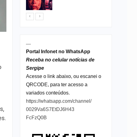
sexta em…
----
Portal Infonet no WhatsApp
Receba no celular notícias de
o
Sergipe
Acesse o link abaixo, ou escanei o
QRCODE, para ter acesso a
variados conteúdos.
https://whatsapp.com/channel/
s,
0029Va6S7EtDJ6H43
es.
FcFzQ0B