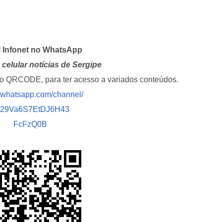
l Infonet no WhatsApp
celular notícias de Sergipe
i o QRCODE, para ter acesso a variados conteúdos.
//whatsapp.com/channel/
029Va6S7EtDJ6H43
FcFzQ0B