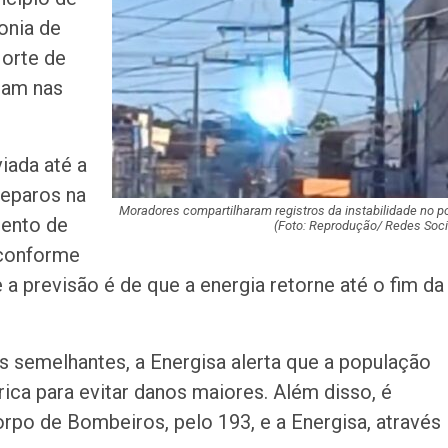
fonia de
Norte de
Homem é preso n
ram nas
América com mai
de crack
iada até a
Champagne: Uma
reparos na
de Pai e Filho
Moradores compartilharam registros da instabilidade no p
mento de
(Foto: Reprodução/ Redes Soci
 conforme
A Fabulosa Maqu
 a previsão é de que a energia retorne até o fim da
Tempo
Homem Aranha: 
s semelhantes, a Energisa alerta que a população
Dia
ica para evitar danos maiores. Além disso, é
rpo de Bombeiros, pelo 193, e a Energisa, através