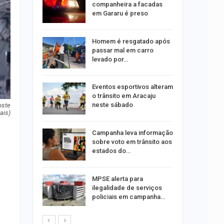
companheira a facadas
em Gararu é preso
o Bairro
Homem é resgatado após
s de 4 kg
passar mal em carro
levado por…
 Viagem
Eventos esportivos alteram
o trânsito em Aracaju
neste sábado
oste
ais)
ina do
Campanha leva informação
sobre voto em trânsito aos
estados do…
Um Novo
MPSE alerta para
ilegalidade de serviços
policiais em campanha…