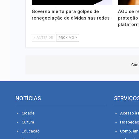
Governo alerta para golpes de
AGU se r
renegociação de dívidas nas redes
proteção
platafor
ANTERIOR
PRÓXIMO
Com
NOTÍCIAS
SERVIÇO
Cidade
Acesso à I
Cultura
Hospeda
Educação
Comp. em