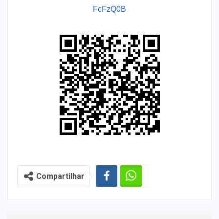
FcFzQ0B
Compartilhar