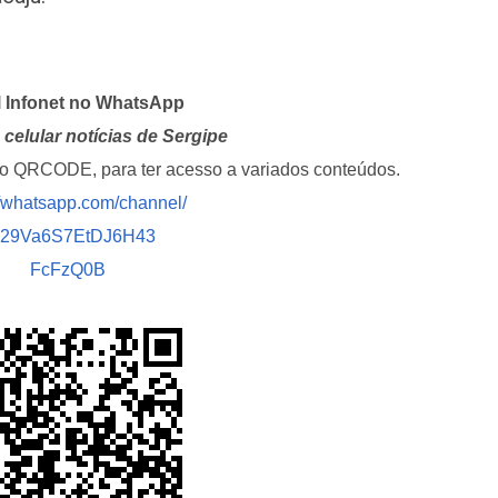
l Infonet no WhatsApp
celular notícias de Sergipe
i o QRCODE, para ter acesso a variados conteúdos.
//whatsapp.com/channel/
029Va6S7EtDJ6H43
FcFzQ0B