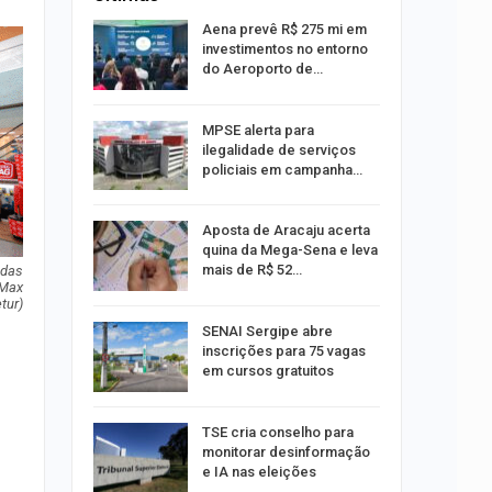
 Viagem
Aena prevê R$ 275 mi em
investimentos no entorno
do Aeroporto de…
ina do
MPSE alerta para
ilegalidade de serviços
policiais em campanha…
Um Novo
Aposta de Aracaju acerta
quina da Mega-Sena e leva
mais de R$ 52…
 das
 Max
tur)
a e
SENAI Sergipe abre
reso por
inscrições para 75 vagas
ica
em cursos gratuitos
sibilidade
TSE cria conselho para
o
rante o
monitorar desinformação
e IA nas eleições