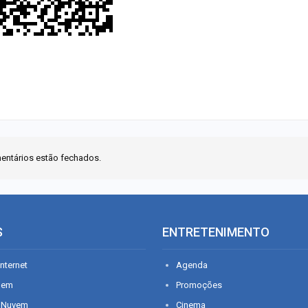
entários estão fechados.
S
ENTRETENIMENTO
nternet
Agenda
gem
Promoções
 Nuvem
Cinema