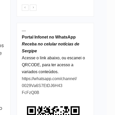
----
Portal Infonet no WhatsApp
Receba no celular notícias de
os
Sergipe
e
Acesse o link abaixo, ou escanei o
QRCODE, para ter acesso a
variados conteúdos.
https://whatsapp.com/channel/
0029Va6S7EtDJ6H43
FcFzQ0B
o