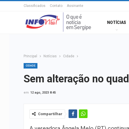
Classificados
Contato
Assinante
NOTÍCIAS
Principal
Notícias
Cidade
CIDADE
Sem alteração no quad
em
12 ago, 2023 8:45
Compartilhar
A vereadora Ângela Melo (PT) continua