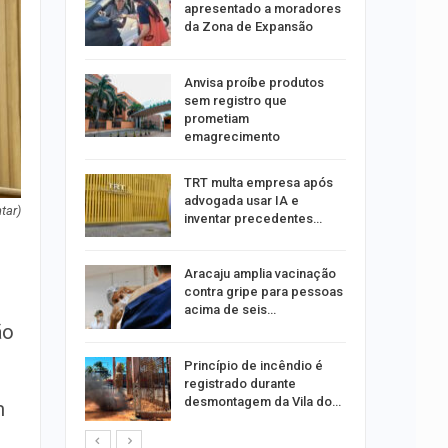
tou casal
apresentado a moradores
da Zona de Expansão
aninha
Anvisa proíbe produtos
com
sem registro que
 3 mil
prometiam
emagrecimento
tabaiana
TRT multa empresa após
o em
advogada usar IA e
ia dos…
tar)
inventar precedentes…
traz a
Aracaju amplia vacinação
contra gripe para pessoas
acima de seis…
ão
rca de 104
Princípio de incêndio é
oas
registrado durante
rar…
desmontagem da Vila do…
m