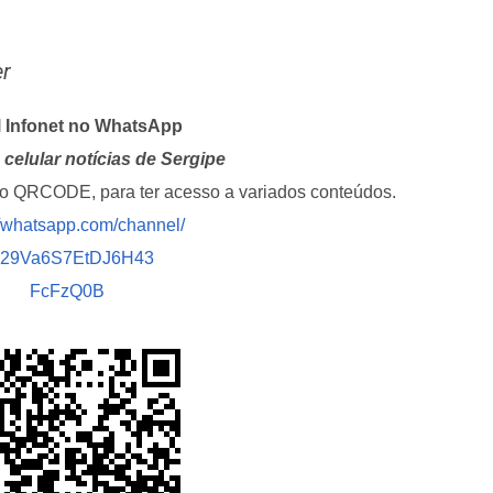
er
l Infonet no WhatsApp
celular notícias de Sergipe
i o QRCODE, para ter acesso a variados conteúdos.
//whatsapp.com/channel/
029Va6S7EtDJ6H43
FcFzQ0B