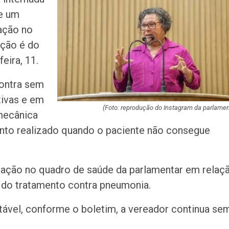
acidente que ma
de um
na BR-235 em…
ração no
Câmara de Itabai
ação é do
abre concurso 
eira, 11.
salários de até R$
contra sem
Filarmônica de I
tivas e em
realiza concert
homenagem ao D
(Foto: reprodução do Instagram da parlamen
mecânica
nto realizado quando o paciente não consegue
Maurício Manieri 
Aracaju a turnê
Inesquecível
eração no quadro de saúde da parlamentar em relaç
Dia dos Pais: ce
im do tratamento contra pneumonia.
milhões de pess
pretendem comp
ável, conforme o boletim, a vereador continua se