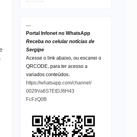
----
Portal Infonet no WhatsApp
Receba no celular notícias de
e
Sergipe
o
Acesse o link abaixo, ou escanei o
QRCODE, para ter acesso a
l
variados conteúdos.
https://whatsapp.com/channel/
0029Va6S7EtDJ6H43
FcFzQ0B