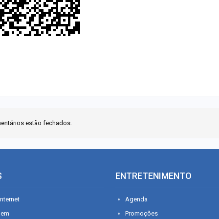
entários estão fechados.
S
ENTRETENIMENTO
nternet
Agenda
gem
Promoções