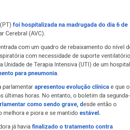
 (PT)
foi hospitalizada na madrugada do dia 6 de
r Cerebral (AVC).
entrada com um quadro de rebaixamento do nível d
espiratória com necessidade de suporte ventilatóri
na Unidade de Terapia Intensiva (UTI) de um hospita
mento para pneumonia
.
a parlamentar
apresentou evolução clínica
e que o
s últimas horas. No entanto, o boletim da segunda-
rlamentar como sendo grave, d
esde então o
o melhora e piora e se mantido
estável
.
dora já havia
finalizado o tratamento contra