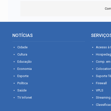
Com
NOTÍCIAS
SERVIÇO
Cidade
Acesso à I
Cultura
Hospeda
Educação
Comp. em
Economia
Colocatio
Esporte
Suporte T
Política
Firewall
Saúde
VPLS
TV Infonet
Streaming
Classifica