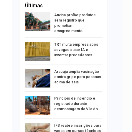
Últimas
aninha
Anvisa proíbe produtos
com
sem registro que
 3 mil
prometiam
emagrecimento
tabaiana
TRT multa empresa após
o em
advogada usar IA e
ia dos…
inventar precedentes…
traz a
Aracaju amplia vacinação
contra gripe para pessoas
acima de seis…
rca de 104
Princípio de incêndio é
oas
registrado durante
rar…
desmontagem da Vila do…
por
IFS reabre inscrições para
co de
vagas em cursos técnicos