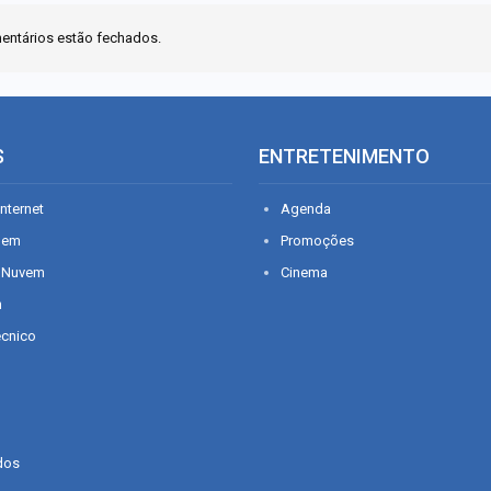
entários estão fechados.
S
ENTRETENIMENTO
nternet
Agenda
gem
Promoções
 Nuvem
Cinema
n
écnico
dos