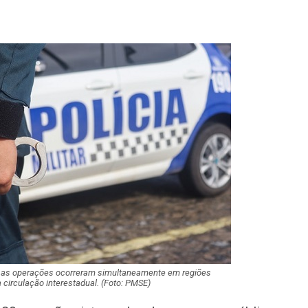
Câmara de Itabai
abre concurso 
salários de até R$
Filarmônica de I
realiza concert
homenagem ao D
Maurício Manieri 
Aracaju a turnê
Inesquecível
Dia dos Pais: ce
milhões de pess
pretendem comp
r, as operações ocorreram simultaneamente em regiões
 circulação interestadual. (Foto: PMSE)
Homem é preso 
suspeita de tráfi