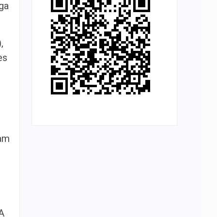
ga
,
es
ram
A