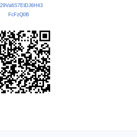
029Va6S7EtDJ6H43
FcFzQ0B