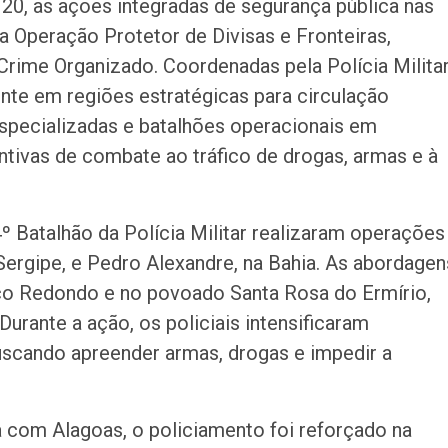
, 20, as ações integradas de segurança pública nas
drogas em Lagar
a Operação Protetor de Divisas e Fronteiras,
Crime Organizado. Coordenadas pela Polícia Militar
te em regiões estratégicas para circulação
especializadas e batalhões operacionais em
ntivas de combate ao tráfico de drogas, armas e à
º Batalhão da Polícia Militar realizaram operações
rgipe, e Pedro Alexandre, na Bahia. As abordagen
ço Redondo e no povoado Santa Rosa do Ermírio,
Durante a ação, os policiais intensificaram
buscando apreender armas, drogas e impedir a
a com Alagoas, o policiamento foi reforçado na