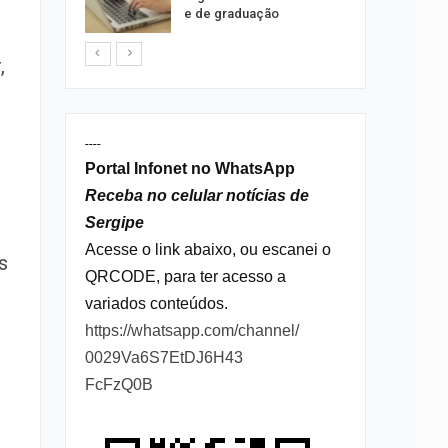
to
e de graduação
,
----
Portal Infonet no WhatsApp
Receba no celular notícias de
Sergipe
Acesse o link abaixo, ou escanei o
s
QRCODE, para ter acesso a
variados conteúdos.
https://whatsapp.com/channel/
0029Va6S7EtDJ6H43
FcFzQ0B