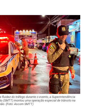
Idosa de 82 ano
após atropelame
065 em São…
PSD oficializa c
de Fábio Mitidier
Governo de Serg
PT oficializa can
de Rogério Carva
reeleição ao Se
André Moura te
candidatura ao 
homologada pelo
Brasil
 a fluidez do tráfego durante o evento, a Superintendência
ito (SMTT) montou uma operação especial de trânsito na
SMTT alerta para
gião. (Foto: Ascom SMTT)
retenções no trâ