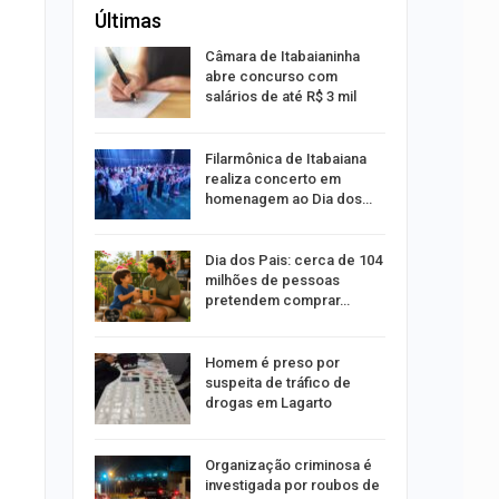
Últimas
s morre
Câmara de Itabaianinha
nto na SE-
abre concurso com
salários de até R$ 3 mil
andidatura
Filarmônica de Itabaiana
i ao
realiza concerto em
ipe
homenagem ao Dia dos…
didatura
Dia dos Pais: cerca de 104
lho à
milhões de pessoas
nado
pretendem comprar…
m
Homem é preso por
Senado
suspeita de tráfico de
 União
drogas em Lagarto
Organização criminosa é
investigada por roubos de
nsito no