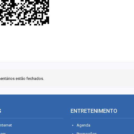
entários estão fechados.
S
ENTRETENIMENTO
nternet
Agenda
gem
Promoções