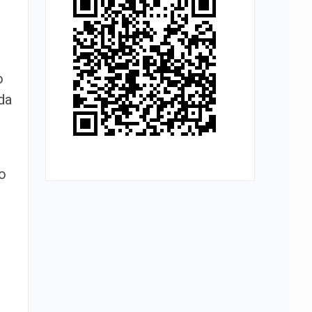
o
da
o