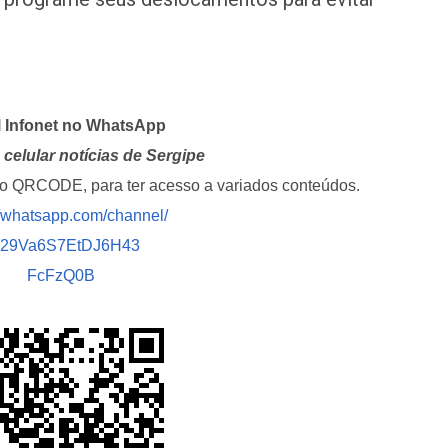
l Infonet no WhatsApp
celular notícias de Sergipe
i o QRCODE, para ter acesso a variados conteúdos.
//whatsapp.com/channel/
029Va6S7EtDJ6H43
FcFzQ0B