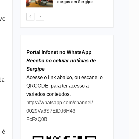
cargas em Sergipe
e do…
ve
----
Portal Infonet no WhatsApp
Receba no celular notícias de
Sergipe
Acesse o link abaixo, ou escanei o
da
QRCODE, para ter acesso a
variados conteúdos.
https://whatsapp.com/channel/
0029Va6S7EtDJ6H43
FcFzQ0B
 é