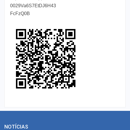
0029Va6S7EtDJ6H43
FcFzQ0B
NOTÍCIAS