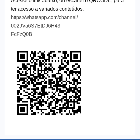
Acesse o link abaixo, ou escanei o QRCODE, para
ter acesso a variados conteúdos.
https://whatsapp.com/channel/
0029Va6S7EtDJ6H43
FcFzQ0B