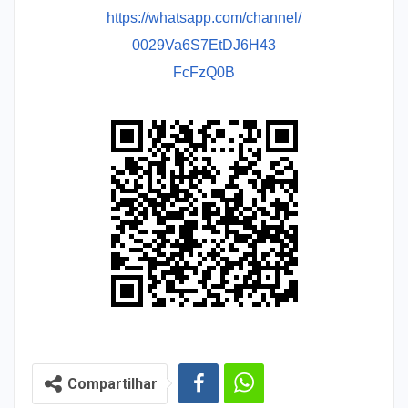
https://whatsapp.com/channel/
0029Va6S7EtDJ6H43
FcFzQ0B
Compartilhar