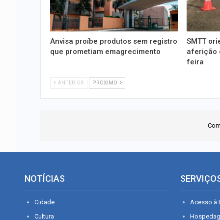
Anvisa proíbe produtos sem registro
SMTT ori
que prometiam emagrecimento
aferição 
feira
ANTERIOR
PRÓXIMO
Com
NOTÍCIAS
SERVIÇO
Cidade
Acesso à I
Cultura
Hospeda