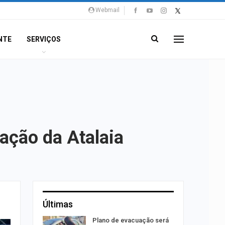
Webmail
NTE
SERVIÇOS
tação da Atalaia
Últimas
rca de 104
Plano de evacuação será