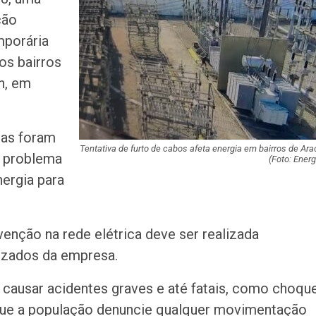
milhões de pess
ção
pretendem comp
mporária
Homem é preso 
os bairros
suspeita de tráfi
n, em
drogas em Lagar
Organização cri
cas foram
investigada por 
cargas em Sergi
Tentativa de furto de cabos afeta energia em bairros de Ara
o problema
(Foto: Energ
ergia para
Descubra Aracaj
movimenta cida
atrações cultura
venção na rede elétrica deve ser realizada
Moradores prote
rizados da empresa.
melhorias e blo
rodovia em Soco
de causar acidentes graves e até fatais, como choqu
que a população denuncie qualquer movimentação