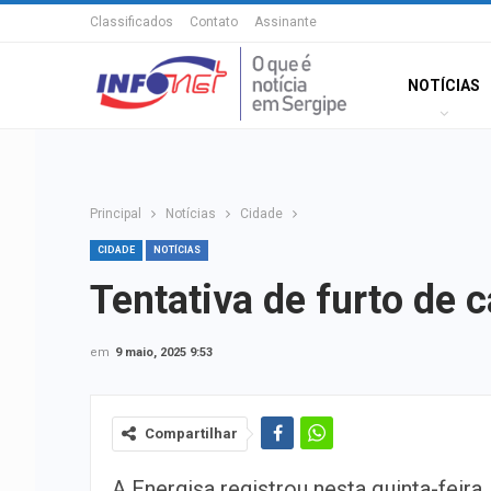
Classificados
Contato
Assinante
NOTÍCIAS
Principal
Notícias
Cidade
CIDADE
NOTÍCIAS
Tentativa de furto de 
em
9 maio, 2025 9:53
Compartilhar
A Energisa registrou nesta quinta-feira,