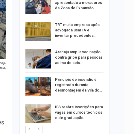
oas
apresentado a moradores
rar…
da Zona de Expansão
por
TRT multa empresa após
co de
advogada usar IA e
to
inventar precedentes…
minosa é
Aracaju amplia vacinação
roubos de
contra gripe para pessoas
pe
acima de seis…
caju
isa)
u
Princípio de incêndio é
de com
registrado durante
is até…
desmontagem da Vila do…
stam por
IFS reabre inscrições para
queiam
vagas em cursos técnicos
rro
e de graduação
es