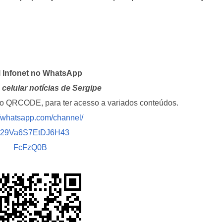
l Infonet no WhatsApp
celular notícias de Sergipe
i o QRCODE, para ter acesso a variados conteúdos.
//whatsapp.com/channel/
029Va6S7EtDJ6H43
FcFzQ0B