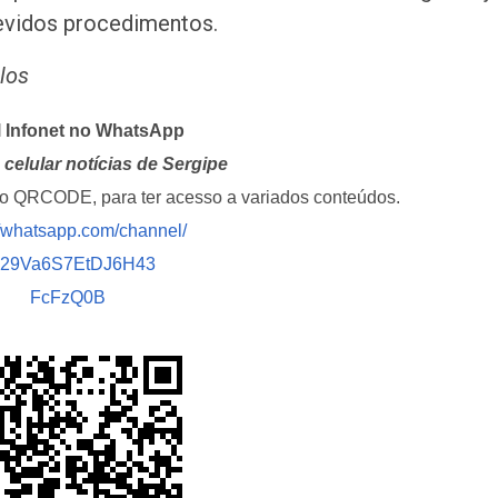
 devidos procedimentos.
elos
l Infonet no WhatsApp
celular notícias de Sergipe
i o QRCODE, para ter acesso a variados conteúdos.
//whatsapp.com/channel/
029Va6S7EtDJ6H43
FcFzQ0B