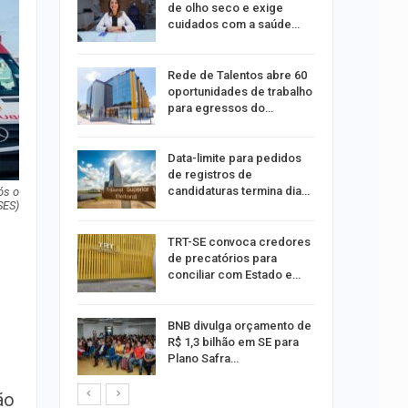
dificulta
de olho seco e exige
cuidados com a saúde…
ida após
Rede de Talentos abre 60
ncionária
oportunidades de trabalho
para egressos do…
a Bruna
Data-limite para pedidos
o single
de registros de
candidaturas termina dia…
ós o
SES)
ar
TRT-SE convoca credores
acadas
de precatórios para
so
conciliar com Estado e…
ara
BNB divulga orçamento de
ociação
R$ 1,3 bilhão em SE para
edes
Plano Safra…
ão