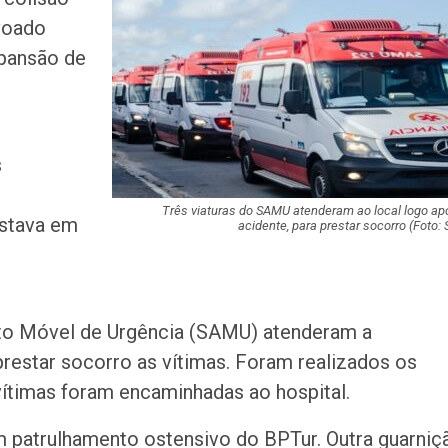
teste do pezinho 
ovoado
diagnóstico da…
xpansão de
Jovem é apreend
se passar por fu
pública em…
s
Artista sergipan
Ribeiro lança nov
sobre o amor…
Três viaturas do SAMU atenderam ao local logo ap
estava em
acidente, para prestar socorro
(Foto: 
Suspeito de mat
companheira a f
em Gararu é pre
nto Móvel de Urgência (SAMU) atenderam a
Governo alerta p
prestar socorro as vítimas. Foram realizados os
golpes de reneg
ítimas foram encaminhadas ao hospital.
de dívidas nas r
um patrulhamento ostensivo do BPTur. Outra guarniç