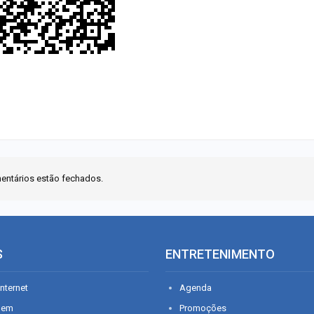
entários estão fechados.
S
ENTRETENIMENTO
nternet
Agenda
gem
Promoções