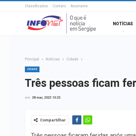
Classificados
Contato
Assinante
NOTÍCIAS
Principal
Notícias
Cidade
CIDADE
Três pessoas ficam fe
em
28 mar, 2023 10:23
Compartilhar
Três pessoas ficaram feridas após uma