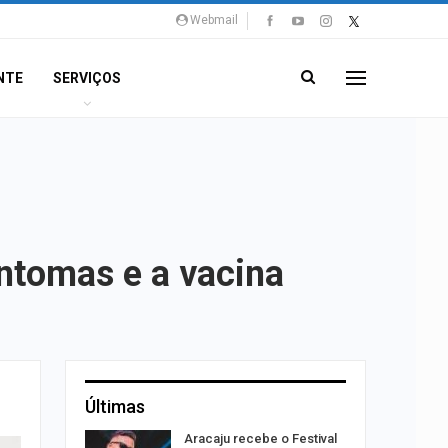
Webmail
NTE
SERVIÇOS
intomas e a vacina
Últimas
ação do
Aracaju recebe o Festival