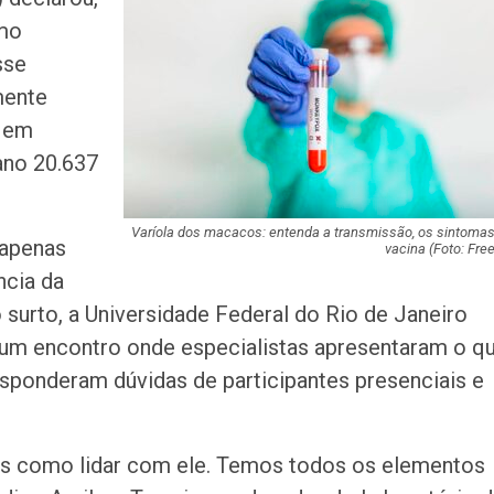
teste do pezinho 
omo
diagnóstico da…
sse
Jovem é apreend
mente
se passar por fu
 em
pública em…
 ano 20.637
Artista sergipan
Ribeiro lança nov
sobre o amor…
Varíola dos macacos: entenda a transmissão, os sintomas
 apenas
vacina (Foto: Free
ncia da
Suspeito de mat
surto, a Universidade Federal do Rio de Janeiro
companheira a f
em Gararu é pre
) um encontro onde especialistas apresentaram o q
sponderam dúvidas de participantes presenciais e
Governo alerta p
golpes de reneg
de dívidas nas r
s como lidar com ele. Temos todos os elementos