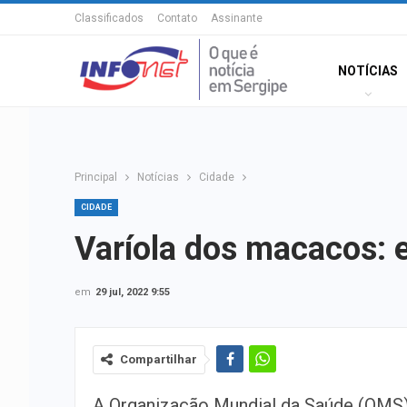
Classificados
Contato
Assinante
NOTÍCIAS
Principal
Notícias
Cidade
CIDADE
Varíola dos macacos: e
em
29 jul, 2022 9:55
Compartilhar
A Organização Mundial da Saúde (OMS)