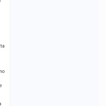
rta
 no
e
a