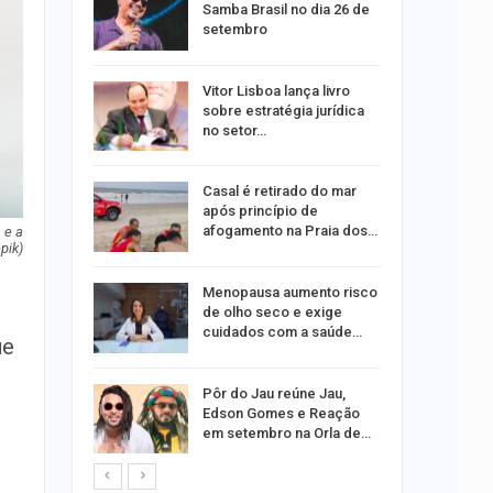
dificulta
Samba Brasil no dia 26 de
setembro
ida após
Vitor Lisboa lança livro
ncionária
sobre estratégia jurídica
no setor…
a Bruna
Casal é retirado do mar
o single
após princípio de
afogamento na Praia dos…
 e a
pik)
ar
Menopausa aumento risco
acadas
de olho seco e exige
so
cuidados com a saúde…
ue
ara
Pôr do Jau reúne Jau,
ociação
Edson Gomes e Reação
edes
em setembro na Orla de…