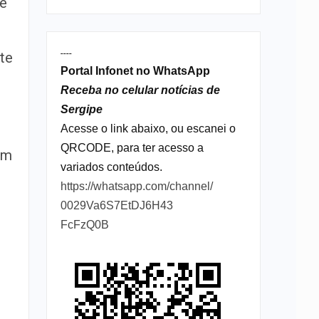
de
----
te
Portal Infonet no WhatsApp
Receba no celular notícias de
Sergipe
Acesse o link abaixo, ou escanei o
QRCODE, para ter acesso a
om
variados conteúdos.
https://whatsapp.com/channel/
0029Va6S7EtDJ6H43
FcFzQ0B