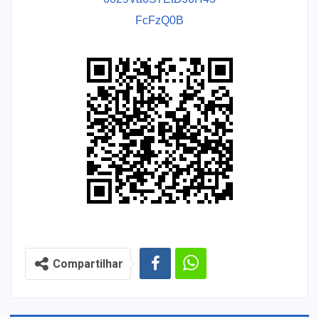
FcFzQ0B
Compartilhar