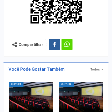
Compartilhar
Você Pode Gostar Também
Todos
CULTURA
CULTURA