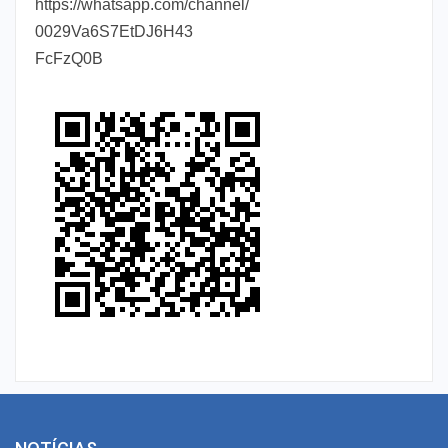
https://whatsapp.com/channel/
0029Va6S7EtDJ6H43
FcFzQ0B