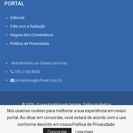
PORTAL
Editorial
Fale com a Redação
Regras dos Comentários
Política de Privacidade
Atendimento ao Cliente 24 horas:
(79) 2106-8000
jornalismo@infonet.com.br
© 2026 - O que é notícia em Sergipe. Todos os direitos
reservados.
Nós usamos cookies para melhorar a sua experiência em nosso
portal. Ao clicar em concordar, você estará de acordo com o uso
Infonet - Rua Monsenhor Silveira 276, Bairro São José |
Aracaju-SE, CEP 49015-030, Fone: 79.2106.8000 - CI Centro de
conforme descrito em nossa Política de Privacidade.
Informações LTDA
Concordar
Leia mais