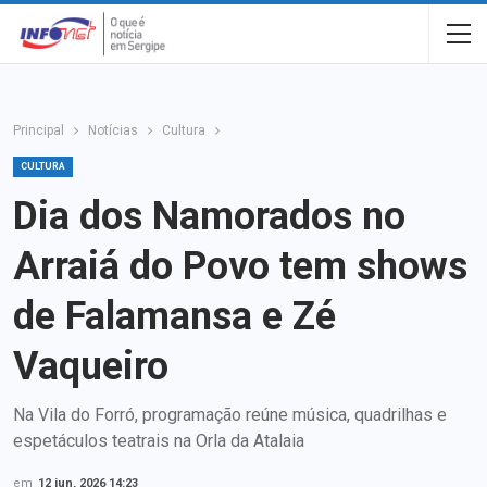
Principal
Notícias
Cultura
CULTURA
Dia dos Namorados no
Arraiá do Povo tem shows
de Falamansa e Zé
Vaqueiro
Na Vila do Forró, programação reúne música, quadrilhas e
espetáculos teatrais na Orla da Atalaia
em
12 jun, 2026 14:23