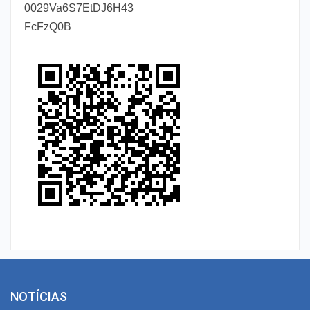
0029Va6S7EtDJ6H43
FcFzQ0B
NOTÍCIAS